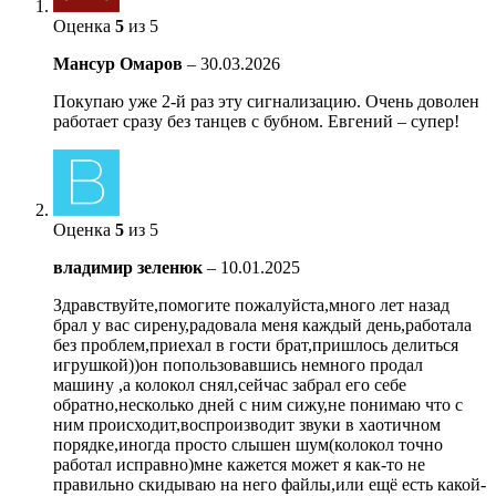
Оценка
5
из 5
Мансур Омаров
–
30.03.2026
Покупаю уже 2-й раз эту сигнализацию. Очень доволен
работает сразу без танцев с бубном. Евгений – супер!
Оценка
5
из 5
владимир зеленюк
–
10.01.2025
Здравствуйте,помогите пожалуйста,много лет назад
брал у вас сирену,радовала меня каждый день,работала
без проблем,приехал в гости брат,пришлось делиться
игрушкой))он попользовавшись немного продал
машину ,а колокол снял,сейчас забрал его себе
обратно,несколько дней с ним сижу,не понимаю что с
ним происходит,воспроизводит звуки в хаотичном
порядке,иногда просто слышен шум(колокол точно
работал исправно)мне кажется может я как-то не
правильно скидываю на него файлы,или ещё есть какой-