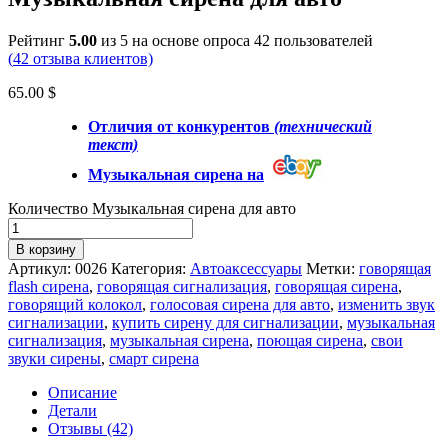
Рейтинг
5.00
из 5 на основе опроса
42
пользователей
(
42
отзыва клиентов)
65.00
$
Отличия от
конкуре
нтов
(технический
текст)
Музыкальная сирена на
Количество Музыкальная сирена для авто
В корзину
Артикул:
0026
Категория:
Автоаксессуары
Метки:
говорящая
flash сирена
,
говорящая сигнализация
,
говорящая сирена
,
говорящий колокол
,
голосовая сирена для авто
,
изменить звук
сигнализации
,
купить сирену для сигнализации
,
музыкальная
сигнализация
,
музыкальная сирена
,
поющая сирена
,
свои
звуки сирены
,
смарт сирена
Описание
Детали
Отзывы (42)