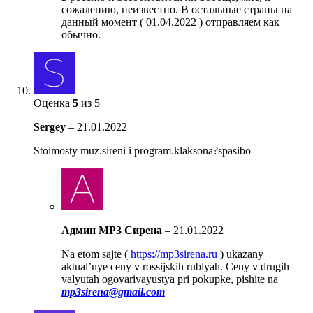
сожалению, неизвестно. В остальные страны на
данный момент ( 01.04.2022 ) отправляем как
обычно.
Оценка
5
из 5
Sergey
–
21.01.2022
Stoimosty muz.sireni i program.klaksona?spasibo
Админ MP3 Сирена
–
21.01.2022
Na etom sajte (
https://mp3sirena.ru
) ukazany
aktual’nye ceny v rossijskih rublyah. Ceny v drugih
valyutah ogovarivayustya pri pokupke, pishite na
mp3sirena@gmail.com