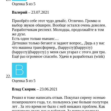
Оценка
5
из 5
Валерий
–
23.07.2021
Приобрёл себе этот чудо девайс. Отлично. Громко и
выбор звуков обширен. Вообще остался очень доволен.
Разработчикам респект. Молодцы, продолжайте в том
же духе.
Есть один только ньюанс…
Детишки только бегают и задают вопрос,, Дядь а у вас
что машина трансформер,, (happycry)(happycry)
(happycry)(happycry) у меня сын угарал с этого дня три.
Ещё раз огромное спасибо. Удачи в разработках (wink)
Оценка
5
из 5
Влад Скорик
–
23.06.2021
Решил я тоже написать отзыв. Покупал сирену осенью
позапрошлого года, т.е. пользуюсь уже больше полутора
лет . За это время не было с ней никаких проблем. Как
поставили сразу, так и работает. За первые полгода